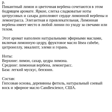
р.
Пикантный лимон и цветочная вербена сочетаются в этом
бодрящем аромате. Яркие, слегка сладковатые ноты
цитрусовых и сахара дополняют сердце лимонной вербены и
лемонграсса. Элегантная и привлекательная, Лимонная
вербена имеет место в любой линии по уходу за свечами или
телом.
Этот аромат наполнен натуральными эфирными маслами,
включая лимонную цедру, фруктовое масло litsea cubebe,
цитронеллу, эвкалипт, элеми и герань.
Ноты:
Верхние: лимон, сахар, цедра лимона.
Средние: лимонная вербена, лемонграсс.
База: легкий мускус, бензоин.
Состав:
Гипсовая основа, деревянны фитиль, натуральный соевый
воск и эфирное масло Candlescience, США.